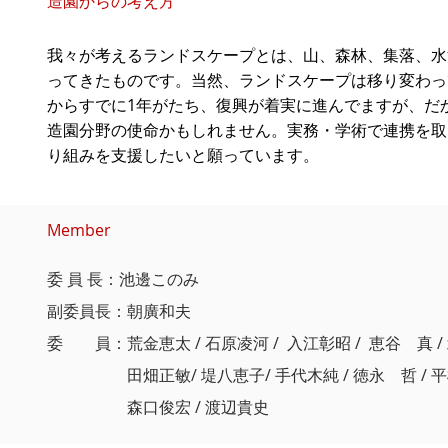
​造園からの考え方
我々が考えるランドスケープとは、山、森林、集落、水
ってきたものです。当然、ランドスケープは移り変わっ
からすでに1年がたち、復興が着実に進んでますが、だ
造園分野の使命かもしれません。実務・学術で連携を取
り組みを支援したいと願っています。
​Member
委 員 長：池邊このみ
副委員長：朝廣和夫
委 員：荒金恵太 / 石原凌河 / 入江彰昭 / 恵谷 真 / 
田畑正敏/ 堤八恵子/ 手代木純 / 徳永 哲 / 平松玲治
森口俊宏 / 渡辺貴史